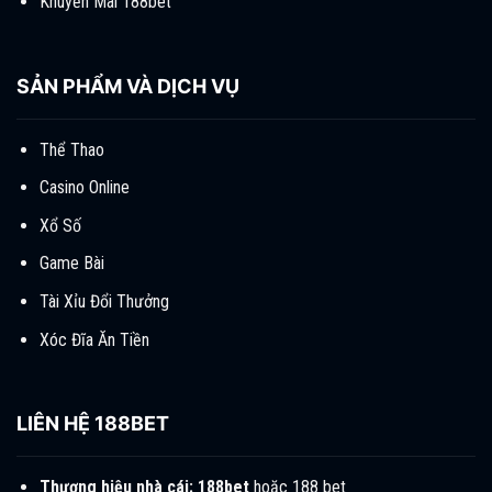
Khuyến Mãi 188bet
SẢN PHẨM VÀ DỊCH VỤ
Thể Thao
Casino Online
Xổ Số
Game Bài
Tài Xỉu Đổi Thưởng
Xóc Đĩa Ăn Tiền
LIÊN HỆ 188BET
Thương hiệu nhà cái:
188bet
hoặc 188 bet