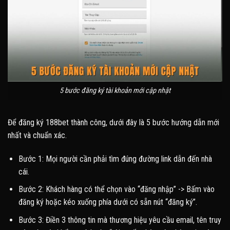
5 bước đăng ký tài khoản mới cập nhật
Để đăng ký 188bet thành công, dưới đây là 5 bước hướng dẫn mới
nhất và chuẩn xác.
Bước 1: Mọi người cần phải tìm đúng đường link dẫn đến nhà
cái.
Bước 2: Khách hàng có thể chọn vào “đăng nhập” -> Bấm vào
đăng ký hoặc kéo xuống phía dưới có sẵn nút “đăng ký”.
Bước 3: Điền 3 thông tin mà thương hiệu yêu cầu email, tên truy