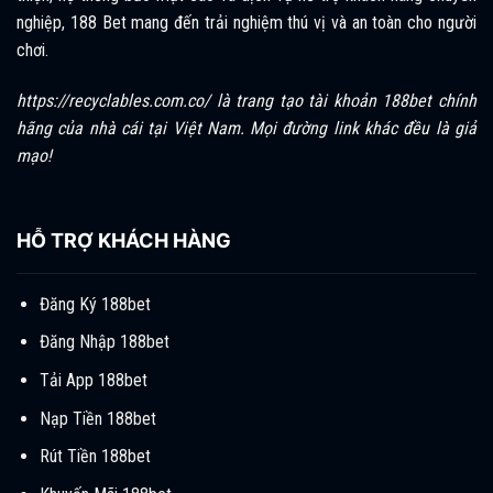
nghiệp, 188 Bet mang đến trải nghiệm thú vị và an toàn cho người
chơi.
https://recyclables.com.co/ là trang tạo tài khoản 188bet chính
hãng của nhà cái tại Việt Nam. Mọi đường link khác đều là giả
mạo!
HỖ TRỢ KHÁCH HÀNG
Đăng Ký 188bet
Đăng Nhập 188bet
Tải App 188bet
Nạp Tiền 188bet
Rút Tiền 188bet