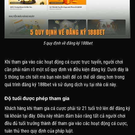
5 quy định về đăng ký 188bet
Khi tham gia vào các hoạt động cá cược trực tuyến, người chơi
cần phải nắm rõ một số quy định và điều kiện đăng ký. Dưới đây là
5 thông tin chi tiết mà bạn nên biết để có thể dễ dàng hơn trong
quá trình đăng ký 188bet và sử dụng dịch vụ tại nhà cái này.
Độ tuổi được phép tham gia
Khách hàng khi tham gia cá cược phải từ 21 tuổi trở lên để đăng ký
tài khoản tại đây. Điều này nhằm đảm bảo rằng tất cả người chơi
đều đủ tuổi trưởng thành để tham gia vào các hoạt động cá cược,
tuân thủ theo quy định của pháp luật.