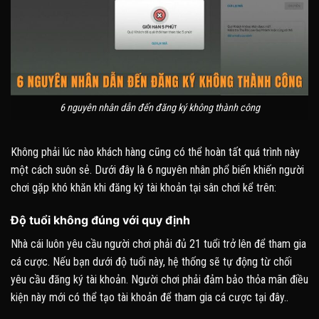
6 nguyên nhân dẫn đến đăng ký không thành công
Không phải lúc nào khách hàng cũng có thể hoàn tất quá trình này
một cách suôn sẻ. Dưới đây là 6 nguyên nhân phổ biến khiến người
chơi gặp khó khăn khi đăng ký tài khoản tại sân chơi kể trên:
Độ tuổi không đúng với quy định
Nhà cái luôn yêu cầu người chơi phải đủ 21 tuổi trở lên để tham gia
cá cược. Nếu bạn dưới độ tuổi này, hệ thống sẽ tự động từ chối
yêu cầu đăng ký tài khoản. Người chơi phải đảm bảo thỏa mãn điều
kiện này mới có thể tạo tài khoản để tham gia cá cược tại đây..