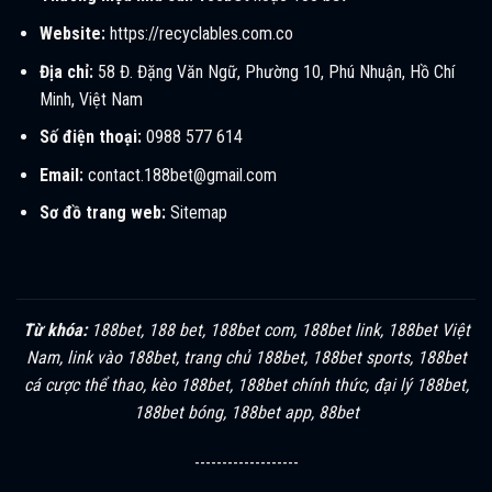
Website:
https://recyclables.com.co
Địa chỉ:
58 Đ. Đặng Văn Ngữ, Phường 10, Phú Nhuận, Hồ Chí
Minh, Việt Nam
Số điện thoại:
0988 577 614
Email:
contact.188bet@gmail.com
Sơ đồ trang web:
Sitemap
Từ khóa:
188bet, 188 bet, 188bet com, 188bet link, 188bet Việt
Nam, link vào 188bet, trang chủ 188bet, 188bet sports, 188bet
cá cược thể thao, kèo 188bet, 188bet chính thức, đại lý 188bet,
188bet bóng, 188bet app, 88bet
-------------------