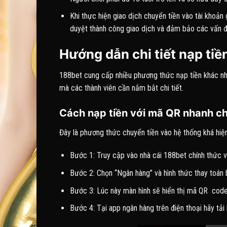
Khi thực hiện giao dịch chuyển tiền vào tài khoả
duyệt thành công giao dịch và đảm bảo các vấn đề
Hướng dẫn chi tiết nạp ti
188bet cung cấp nhiều phương thức nạp tiền khác nh
mà các thành viên cần nắm bắt chi tiết.
Cách nạp tiền với mã QR nhanh c
Đây là phương thức chuyển tiền vào hệ thống khá hiệ
Bước 1: Truy cập vào nhà cái 188bet chính thức v
Bước 2: Chọn “Ngân hàng” và hình thức thay toán
Bước 3: Lúc này màn hình sẽ hiển thị mã QR code 
Bước 4: Tại app ngân hàng trên điện thoại hãy tải