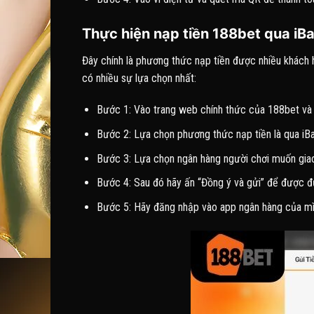
Thực hiện nạp tiền 188bet qua iB
Đây chính là phương thức nạp tiền được nhiều khách h
có nhiều sự lựa chọn nhất:
Bước 1: Vào trang web chính thức của 188bet và ấ
Bước 2: Lựa chọn phương thức nạp tiền là qua iBa
Bước 3: Lựa chọn ngân hàng người chơi muốn giao
Bước 4: Sau đó hãy ấn “Đồng ý và gửi” để được đ
Bước 5: Hãy đăng nhập vào app ngân hàng của mìn