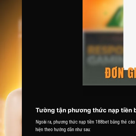
Tường tận phương thức nạp tiền b
Ngoài ra, phương thức nạp tiền 188bet bằng thẻ cào 
hiện theo hướng dẫn như sau: