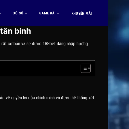
XỔ SỐ
GAME BÀI
KHUYẾN MÃI
 tân binh
n rất cơ bản và sẽ được
188bet đăng nhập
hướng
bảo vệ quyền lợi của chính mình và được hệ thống xét