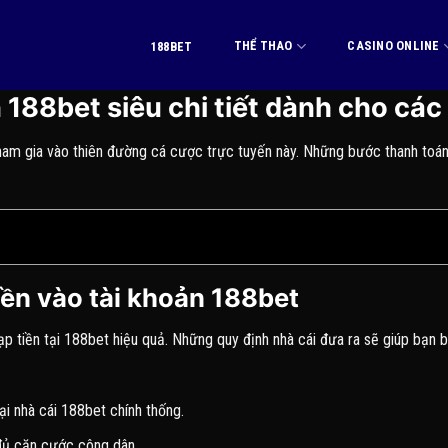
THỂ THAO
CASINO ONLINE
188BET
 188bet siêu chi tiết dành cho các
tham gia vào thiên đường cá cược trực tuyến này. Những bước thanh toá
iền vào tài khoản 188bet
p tiền tại 188bet hiệu quả. Những quy định nhà cái đưa ra sẽ giúp bạn 
ại nhà cái 188bet chính thống.
 đủ căn cước công dân.