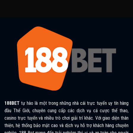
–
đẳng
Lựa
cấp
Chọn
hàng
Cá
đầu
Cược
Siêu
Hấp
Dẫn
Nên
Thử
188BET
tự hào là một trong những nhà cái trực tuyến uy tín hàng
đầu Thế Giới, chuyên cung cấp các dịch vụ cá cược thể thao,
casino trực tuyến và nhiều trò chơi giải trí khác. Với giao diện thân
thiện, hệ thống bảo mật cao và dịch vụ hỗ trợ khách hàng chuyên
nghiệp, 188 Bet mang đến trải nghiệm thú vị và an toàn cho người