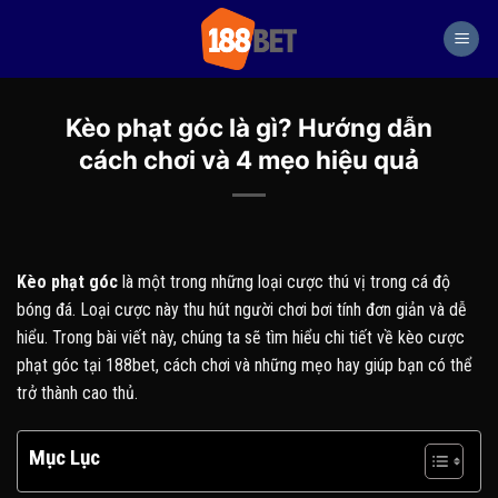
Bỏ
qua
nội
dung
Kèo phạt góc là gì? Hướng dẫn
cách chơi và 4 mẹo hiệu quả
Kèo phạt góc
là một trong những loại cược thú vị trong cá độ
bóng đá. Loại cược này thu hút người chơi bơi tính đơn giản và dễ
hiểu. Trong bài viết này, chúng ta sẽ tìm hiểu chi tiết về kèo cược
phạt góc tại 188bet, cách chơi và những mẹo hay giúp bạn có thể
trở thành cao thủ.
Mục Lục