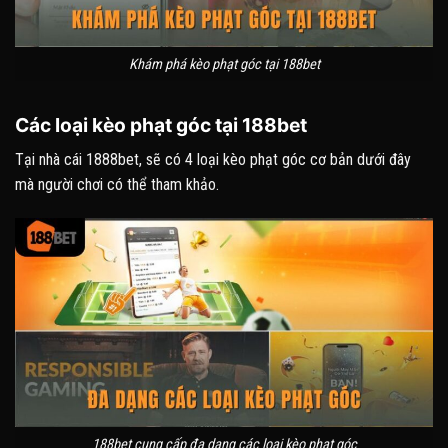
Khám phá kèo phạt góc tại 188bet
Các loại kèo phạt góc tại 188bet
Tại nhà cái 1888bet, sẽ có 4 loại kèo phạt góc cơ bản dưới đây
mà người chơi có thể tham khảo.
188bet cung cấp đa dạng các loại kèo phạt góc