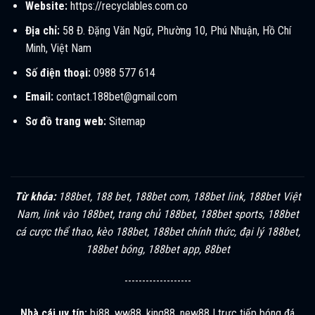
Website:
https://recyclables.com.co
Địa chỉ:
58 Đ. Đặng Văn Ngữ, Phường 10, Phú Nhuận, Hồ Chí
Minh, Việt Nam
Số điện thoại:
0988 577 614
Email:
contact.188bet@gmail.com
Sơ đồ trang web:
Sitemap
Từ khóa:
188bet, 188 bet, 188bet com, 188bet link, 188bet Việt
Nam, link vào 188bet, trang chủ 188bet, 188bet sports, 188bet
cá cược thể thao, kèo 188bet, 188bet chính thức, đại lý 188bet,
188bet bóng, 188bet app, 88bet
-------------------
Nhà cái uy tín:
bj88
,
ww88
,
king88
,
new88
|
trực tiếp bóng đá