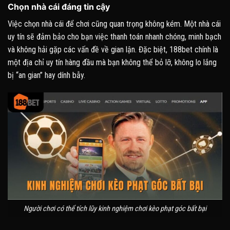
Chọn nhà cái đáng tin cậy
Việc chọn nhà cái để chơi cũng quan trọng không kém. Một nhà cái
uy tín sẽ đảm bảo cho bạn việc thanh toán nhanh chóng, minh bạch
và không hải gặp các vấn đề về gian lận. Đặc biệt, 188bet chính là
một địa chỉ uy tín hàng đầu mà bạn không thể bỏ lỡ, không lo lắng
bị “an gian” hay dính bẫy.
Người chơi có thể tích lũy kinh nghiệm chơi kèo phạt góc bất bại