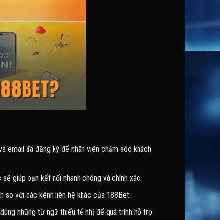
i và email đã đăng ký để nhân viên chăm sóc khách
c sẽ giúp bạn kết nối nhanh chóng và chính xác.
hơn so với các kênh liên hệ khác của 188Bet.
h dùng những từ ngữ thiếu tế nhị để quá trình hỗ trợ