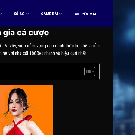
XỔ SỐ
GAME BÀI
KHUYẾN MÃI
 gia cá cược
t. Vì vậy, việc nắm vững các cách thức liên hệ là cần
n hệ với nhà cái 188Bet nhanh và hiệu quả nhất.