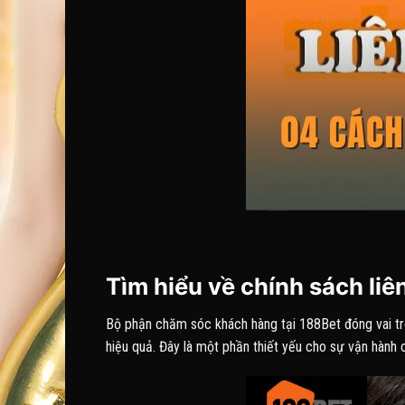
Tìm hiểu về chính sách liê
Bộ phận chăm sóc khách hàng tại 188Bet đóng vai trò
hiệu quả. Đây là một phần thiết yếu cho sự vận hành 