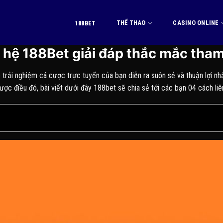
THỂ THAO
CASINO ONLINE
188BET
n hệ 188Bet giải đáp thắc mắc tham
rải nghiệm cá cược trực tuyến của bạn diễn ra suôn sẻ và thuận lợi nhấ
 được điều đó, bài viết dưới đây
188bet
sẽ chia sẻ tới các bạn 04 cách liê