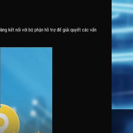
ng kết nối với bộ phận hỗ trợ để giải quyết các vấn