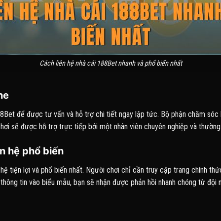
Cách liên hệ nhà cái 188Bet nhanh và phổ biến nhất
ne
188Bet để được tư vấn và hỗ trợ chi tiết ngay lập tức. Bộ phận chăm só
i chơi sẽ được hỗ trợ trực tiếp bởi một nhân viên chuyên nghiệp và thườ
n hệ phổ biến
 hệ tiện lợi và phổ biến nhất. Người chơi chỉ cần truy cập trang chính
iền thông tin vào biểu mẫu, bạn sẽ nhận được phản hồi nhanh chóng từ độ