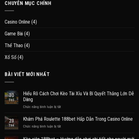
CHUYÊN MỤC CHÍNH
Casino Online
(4)
Game Bài
(4)
Thể Thao
(4)
Xổ Số
(4)
BÀI VIẾT MỚI NHẤT
Hiểu Rõ Cách Chơi Kèo Tài Xỉu Và Bí Quyết Thắng Lớn Dễ
30
Dàng
Th5
ở
Chức năng bình luận bị tắt
Hiểu
Rõ
Khám Phá Roulette 188bet Hấp Dẫn Trong Casino Online
23
Cách
Th4
ở
Chức năng bình luận bị tắt
Chơi
Khám
Kèo
Phá
Tài