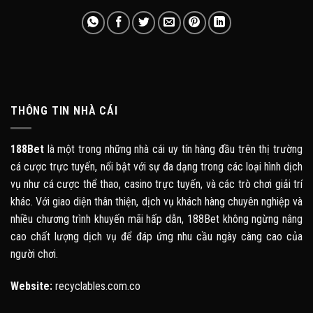
THÔNG TIN NHÀ CÁI
188Bet
là một trong những nhà cái uy tín hàng đầu trên thị trường
cá cược trực tuyến, nổi bật với sự đa dạng trong các loại hình dịch
vụ như cá cược thể thao, casino trực tuyến, và các trò chơi giải trí
khác. Với giao diện thân thiện, dịch vụ khách hàng chuyên nghiệp và
nhiều chương trình khuyến mãi hấp dẫn, 188Bet không ngừng nâng
cao chất lượng dịch vụ để đáp ứng nhu cầu ngày càng cao của
người chơi.
Website:
recyclables.com.co