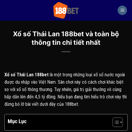
Bỏ
qua
nội
dung
Xổ số Thái Lan 188bet và toàn bộ
thông tin chi tiết nhất
Xổ số Thái Lan 188bet
là một trong những loại xổ số nước ngoài
được du nhập vào Việt Nam. Sân chơi này có cách chơi khác biệt
so với xổ số thông thương. Tuy nhiên, giá trị giải thưởng vô cùng
hấp dẫn lên đến 4,5 tỷ đồng. Nếu bạn đang tìm hiểu trò chơi này thì
đừng bỏ lỡ bài viết dưới đây của 188bet.
Mục Lục