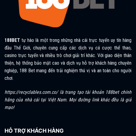
188BET
tự hào là một trong những nhà cái trực tuyến uy tín hàng
đầu Thế Giới, chuyên cung cấp các dịch vụ cá cược thể thao,
casino trực tuyến và nhiều trò chơi giải trí khác. Với giao diện thân
thiện, hệ thống bảo mật cao và dịch vụ hỗ trợ khách hàng chuyên
nghiệp, 188 Bet mang đến trải nghiệm thú vị và an toàn cho người
chơi.
https://recyclables.com.co/ là trang tạo tài khoản 188bet chính
hãng của nhà cái tại Việt Nam. Mọi đường link khác đều là giả
mạo!
HỖ TRỢ KHÁCH HÀNG