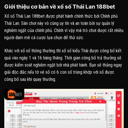
Giới thiệu cơ bản về xổ số Thái Lan 188bet
Xổ số Thái Lan 188bet được phát hành chính thức bởi Chính phủ
Thái Lan. Sân chơi này vô cùng uy tín và an toàn bởi sự quản lý
nghiêm ngặt của chính phủ. Chính vì vậy mà trò chơi được rất nhiều
người đam mê cá cược lựa chọn để thử sức.
Khác với xổ số thông thường thì xổ số kiểu Thái được công bố kết
quả vào ngày 1 và 16 hàng tháng. Thời gian công bố trả thưởng sẽ
được kiểm soát nghiêm ngặt bởi nhà phát hành. Bạn sẽ thắng ngay
giải độc đắc nếu tờ vé số có 6 con số trùng khớp với số được
công bố sau khi quay thưởng.